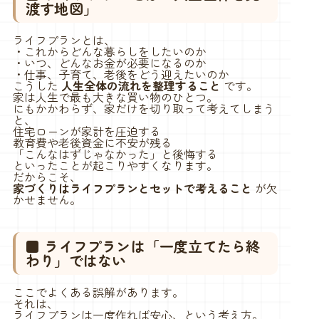
渡す地図」
ライフプランとは、
・これからどんな暮らしをしたいのか
・いつ、どんなお金が必要になるのか
・仕事、子育て、老後をどう迎えたいのか
こうした
人生全体の流れを整理すること
です。
家は人生で最も大きな買い物のひとつ。
にもかかわらず、家だけを切り取って考えてしまう
と、
住宅ローンが家計を圧迫する
教育費や老後資金に不安が残る
「こんなはずじゃなかった」と後悔する
といったことが起こりやすくなります。
だからこそ、
家づくりはライフプランとセットで考えること
が欠
かせません。
■ ライフプランは「一度立てたら終
わり」ではない
ここでよくある誤解があります。
それは、
ライフプランは一度作れば安心、という考え方。