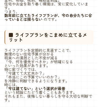
住宅やお金を取り巻く環境は、常に変化していま
す。
つまり、
数年前に立てたライフプランが、今の自分たちに合
っているとは限らない
のです。
■ ライフプランをこまめに立てるメ
リット
ライフプランを定期的に見直すことで、
無理のない住宅予算が分かる
将来への漠然とした不安が減る
「今、何を優先すべきか」が明確になる
といった効果があります。
特に家づくりでは、
「今建てて大丈夫か？」
「本当にこの予算でいいのか？」
を冷静に判断できるようになります。
時には、
「今は建てない」という選択が最善
という結論にたどり着くこともあります。
それもまた、後悔しない暮らしを守る大切な判断で
す。