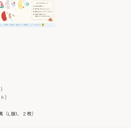
ト）
ット）
（L版1、２枚）