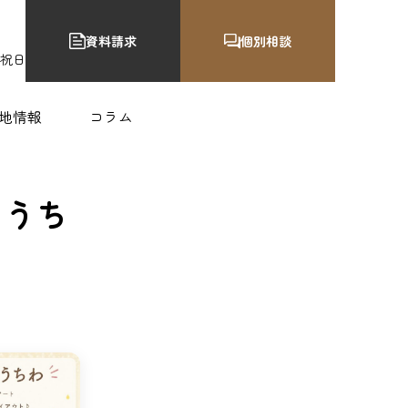
資料請求
個別相談
•祝日
地情報
コラム
トうち