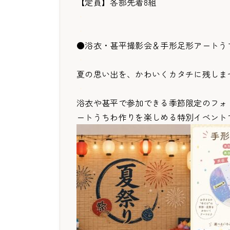
【定員】各部先着8組
・
・
●浴衣・甚平撮影会＆手形足形アートう
・
夏の思い出を、かわいくカタチに残しま
・
浴衣や甚平で参加できる季節限定のフォ
ートうちわ作りを楽しめる特別イベントで