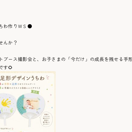
ちわ作りＷＳ●
せんか？
トブース撮影会と、お子さまの「今だけ」の成長を残せる手
す🌻