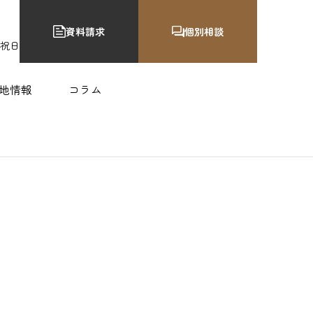
資料請求
個別相談
•祝日
地情報
コラム